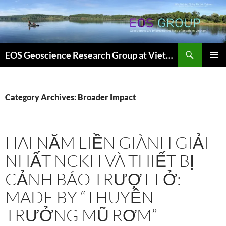
Skip
to
content
Search
EOS Geoscience Research Group at Vietnam National University, Hanoi
PRIMAR
MENU
Category Archives: Broader Impact
HAI NĂM LIỀN GIÀNH GIẢI
NHẤT NCKH VÀ THIẾT BỊ
CẢNH BÁO TRƯỢT LỞ:
MADE BY “THUYỀN
TRƯỞNG MŨ RƠM”