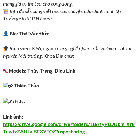
mang giá trị thật sự cho cộng đồng.
Bạn đã sẵn sàng viết nên câu chuyện của chính mình tại
Trường ĐHKHTN chưa?
Bio: Thái Văn Đức
Sinh viên:
K66, ngành
Công nghệ Quan trắc và Giám sát Tài
nguyên Môi trường
, Khoa Địa chất
Models: Thùy Trang, Diệu Linh
Thiên Thảo
H.N.
Link ảnh:
https://drive.google.com/drive/folders/1BAzyPLDUkm_Xr8
TuwtzZANJx-SEXYFOZ?usp=sharing