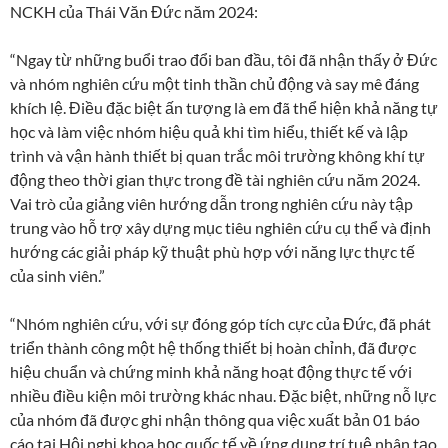
NCKH của Thái Văn Đức năm 2024:
“Ngay từ những buổi trao đổi ban đầu, tôi đã nhận thấy ở Đức
và nhóm nghiên cứu một tinh thần chủ động và say mê đáng
khích lệ. Điều đặc biệt ấn tượng là em đã thể hiện khả năng tự
học và làm việc nhóm hiệu quả khi tìm hiểu, thiết kế và lập
trình và vận hành thiết bị quan trắc môi trường không khí tự
động theo thời gian thực trong đề tài nghiên cứu năm 2024.
Vai trò của giảng viên hướng dẫn trong nghiên cứu này tập
trung vào hỗ trợ xây dựng mục tiêu nghiên cứu cụ thể và định
hướng các giải pháp kỹ thuật phù hợp với năng lực thực tế
của sinh viên.”
“Nhóm nghiên cứu, với sự đóng góp tích cực của Đức, đã phát
triển thành công một hệ thống thiết bị hoàn chỉnh, đã được
hiệu chuẩn và chứng minh khả năng hoạt động thực tế với
nhiều điều kiện môi trường khác nhau. Đặc biệt, những nỗ lực
của nhóm đã được ghi nhận thông qua việc xuất bản 01 báo
cáo tại Hội nghị khoa học quốc tế về ứng dụng trí tuệ nhân tạo