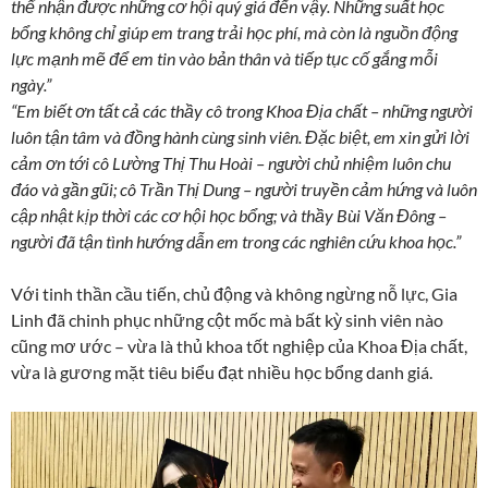
thể nhận được những cơ hội quý giá đến vậy. Những suất học
bổng không chỉ giúp em trang trải học phí, mà còn là nguồn động
lực mạnh mẽ để em tin vào bản thân và tiếp tục cố gắng mỗi
ngày.”
“Em biết ơn tất cả các thầy cô trong Khoa Địa chất – những người
luôn tận tâm và đồng hành cùng sinh viên. Đặc biệt, em xin gửi lời
cảm ơn tới cô Lường Thị Thu Hoài – người chủ nhiệm luôn chu
đáo và gần gũi; cô Trần Thị Dung – người truyền cảm hứng và luôn
cập nhật kịp thời các cơ hội học bổng; và thầy Bùi Văn Đông –
người đã tận tình hướng dẫn em trong các nghiên cứu khoa học.”
Với tinh thần cầu tiến, chủ động và không ngừng nỗ lực, Gia
Linh đã chinh phục những cột mốc mà bất kỳ sinh viên nào
cũng mơ ước – vừa là thủ khoa tốt nghiệp của Khoa Địa chất,
vừa là gương mặt tiêu biểu đạt nhiều học bổng danh giá.