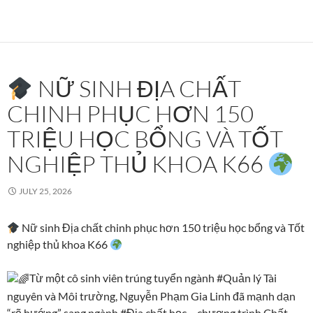
NỮ SINH ĐỊA CHẤT
CHINH PHỤC HƠN 150
TRIỆU HỌC BỔNG VÀ TỐT
NGHIỆP THỦ KHOA K66
JULY 25, 2026
Nữ sinh Địa chất chinh phục hơn 150 triệu học bổng và Tốt
nghiệp thủ khoa K66
Từ một cô sinh viên trúng tuyển ngành #Quản lý Tài
nguyên và Môi trường, Nguyễn Phạm Gia Linh đã mạnh dạn
“rẽ hướng” sang ngành #Địa chất học – chương trình Chất