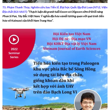
TS. Phạm Thanh Thùy, Nghiên cứu Sau Tiến Sĩ, Đại học Quốc lập Đài Loan (NTU), Viện
Địa chất (IGS-VAST)
:
“Thạch luận đá granit tuổi Eocen và Oligocen sớm ở khối nâng
Phan Si Pan, Tây Bắc Việt Nam: Ý nghĩa địa hóa vàmối tương quan với quá trình tiến
hóa vỏ Kainozoi của khối Nam Trung Hoa”.