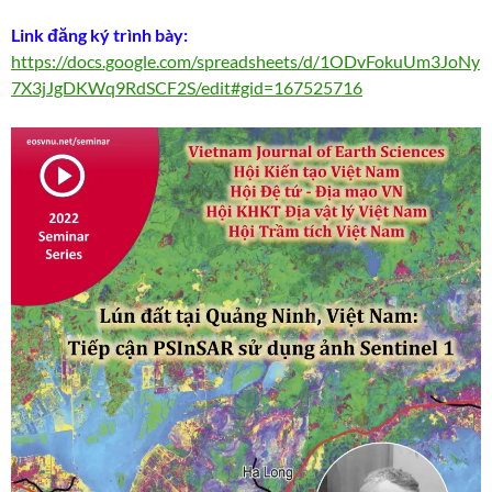
Link đăng ký trình bày:
https://docs.google.com/spreadsheets/d/1ODvFokuUm3JoNy
7X3jJgDKWq9RdSCF2S/edit#gid=167525716