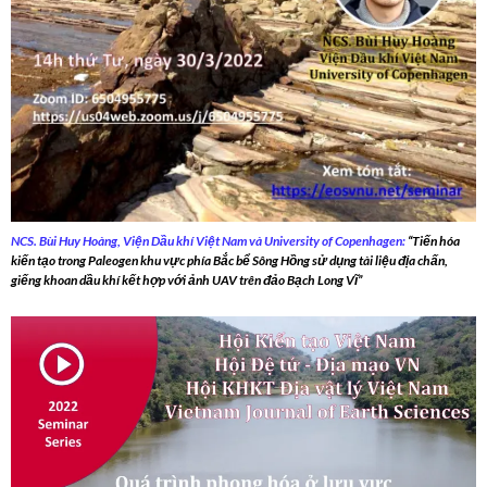
NCS. Bùi Huy Hoàng, Viện Dầu khí Việt Nam và University of Copenhagen:
“Tiến hóa
kiến tạo trong Paleogen khu vực phía Bắc bể Sông Hồng sử dụng tài liệu địa chấn,
giếng khoan dầu khí kết hợp với ảnh UAV trên đảo Bạch Long Vĩ”